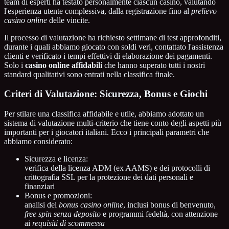
team di esperti ha testato personalmente ciascun casino, valutando
l'esperienza utente complessiva, dalla registrazione fino al
prelievo
casino online
delle vincite.
Il processo di valutazione ha richiesto settimane di test approfonditi,
durante i quali abbiamo giocato con soldi veri, contattato l'assistenza
clienti e verificato i tempi effettivi di elaborazione dei pagamenti.
Solo i
casino online affidabili
che hanno superato tutti i nostri
standard qualitativi sono entrati nella classifica finale.
Criteri di Valutazione: Sicurezza, Bonus e Giochi
Per stilare una classifica affidabile e utile, abbiamo adottato un
sistema di valutazione multi-criterio che tiene conto degli aspetti più
importanti per i giocatori italiani. Ecco i principali parametri che
abbiamo considerato:
Sicurezza e licenza:
verifica della licenza ADM (ex AAMS) e dei protocolli di
crittografia SSL per la protezione dei dati personali e
finanziari
Bonus e promozioni:
analisi dei
bonus casino online
, inclusi bonus di benvenuto,
free spin senza deposito
e programmi fedeltà, con attenzione
ai
requisiti di scommessa