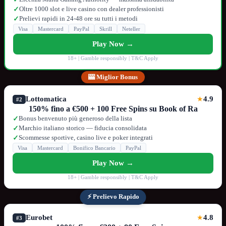
Oltre 1000 slot e live casino con dealer professionisti
✓
Prelievi rapidi in 24-48 ore su tutti i metodi
✓
Visa
Mastercard
PayPal
Skrill
Neteller
Play Now →
18+ | Gamble responsibly | T&C Apply
🎰 Miglior Bonus
Lottomatica
4.9
★
#2
150% fino a €500 + 100 Free Spins su Book of Ra
Bonus benvenuto più generoso della lista
✓
Marchio italiano storico — fiducia consolidata
✓
Scommesse sportive, casino live e poker integrati
✓
Visa
Mastercard
Bonifico Bancario
PayPal
Play Now →
18+ | Gamble responsibly | T&C Apply
⚡ Prelievo Rapido
Eurobet
4.8
★
#3