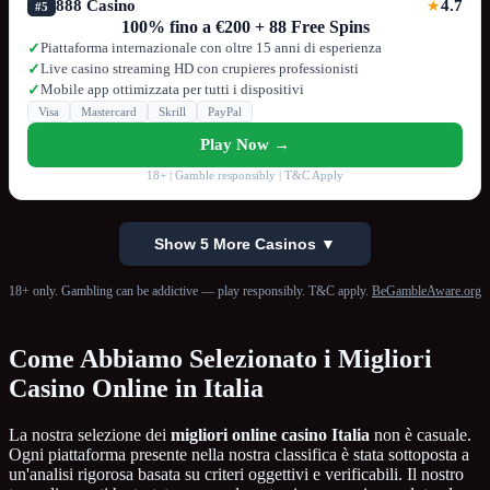
888 Casino
4.7
★
#5
100% fino a €200 + 88 Free Spins
Piattaforma internazionale con oltre 15 anni di esperienza
✓
Live casino streaming HD con crupieres professionisti
✓
Mobile app ottimizzata per tutti i dispositivi
✓
Visa
Mastercard
Skrill
PayPal
Play Now →
18+ | Gamble responsibly | T&C Apply
Show 5 More Casinos ▼
18+ only. Gambling can be addictive — play responsibly. T&C apply.
BeGambleAware.org
Come Abbiamo Selezionato i Migliori
Casino Online in Italia
La nostra selezione dei
migliori online casino Italia
non è casuale.
Ogni piattaforma presente nella nostra classifica è stata sottoposta a
un'analisi rigorosa basata su criteri oggettivi e verificabili. Il nostro