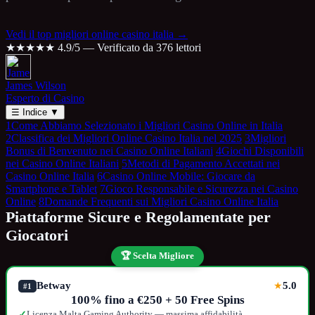
Vedi il top migliori online casino italia →
★★★★★
4.9/5 — Verificato da 376 lettori
James Wilson
Esperto di Casino
☰
Indice
▼
1
Come Abbiamo Selezionato i Migliori Casino Online in Italia
2
Classifica dei Migliori Online Casino Italia nel 2025
3
Migliori
Bonus di Benvenuto nei Casino Online Italiani
4
Giochi Disponibili
nei Casino Online Italiani
5
Metodi di Pagamento Accettati nei
Casino Online Italia
6
Casino Online Mobile: Giocare da
Smartphone e Tablet
7
Gioco Responsabile e Sicurezza nei Casino
Online
8
Domande Frequenti sui Migliori Casino Online Italia
Piattaforme Sicure e Regolamentate per
Giocatori
🏆 Scelta Migliore
Betway
5.0
★
#1
100% fino a €250 + 50 Free Spins
Licenza Malta Gaming Authority — massima affidabilità
✓