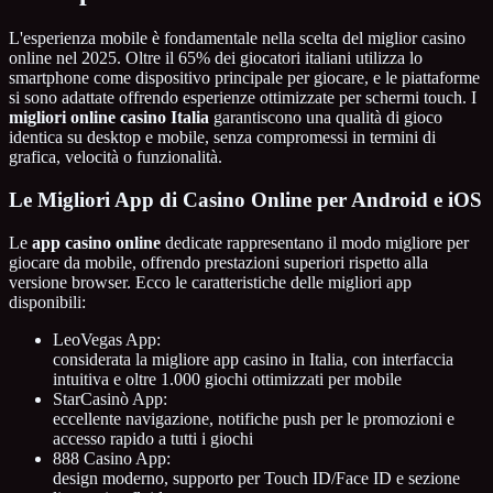
L'esperienza mobile è fondamentale nella scelta del miglior casino
online nel 2025. Oltre il 65% dei giocatori italiani utilizza lo
smartphone come dispositivo principale per giocare, e le piattaforme
si sono adattate offrendo esperienze ottimizzate per schermi touch. I
migliori online casino Italia
garantiscono una qualità di gioco
identica su desktop e mobile, senza compromessi in termini di
grafica, velocità o funzionalità.
Le Migliori App di Casino Online per Android e iOS
Le
app casino online
dedicate rappresentano il modo migliore per
giocare da mobile, offrendo prestazioni superiori rispetto alla
versione browser. Ecco le caratteristiche delle migliori app
disponibili:
LeoVegas App:
considerata la migliore app casino in Italia, con interfaccia
intuitiva e oltre 1.000 giochi ottimizzati per mobile
StarCasinò App:
eccellente navigazione, notifiche push per le promozioni e
accesso rapido a tutti i giochi
888 Casino App:
design moderno, supporto per Touch ID/Face ID e sezione