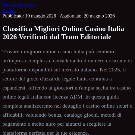
Rivieraluxuryrent
Autore
Pubblicato: 19 maggio 2026
·
Aggiornato: 20 maggio 2026
Classifica Migliori Online Casino Italia
2026 Verificati dal Team Editoriale
Trovare i migliori online casino Italia può sembrare
un'impresa complessa, considerando il numero crescente di
piattaforme disponibili sul mercato italiano. Nel 2025, il
settore del gioco d'azzardo legale Italia continua a
espandersi, offrendo ai giocatori un'ampia scelta tra casino
online legali Italia con licenza ADM. In questa guida
completa analizzeremo nel dettaglio i casino online sicuri e
affidabili, valutando bonus, catalogo giochi, metodi di
pagamento e molto altro per aiutarti a scegliere la
piattaforma perfetta per le tue esigenze.