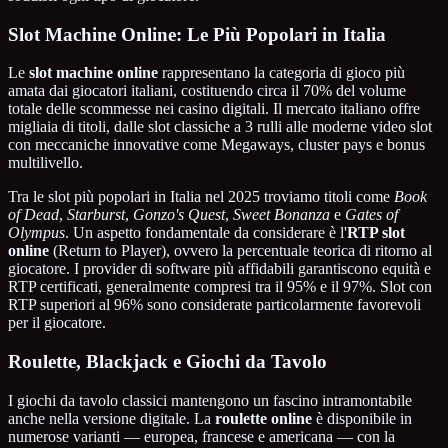
Slot Machine Online: Le Più Popolari in Italia
Le
slot machine online
rappresentano la categoria di gioco più
amata dai giocatori italiani, costituendo circa il 70% del volume
totale delle scommesse nei casino digitali. Il mercato italiano offre
migliaia di titoli, dalle slot classiche a 3 rulli alle moderne video slot
con meccaniche innovative come Megaways, cluster pays e bonus
multilivello.
Tra le slot più popolari in Italia nel 2025 troviamo titoli come
Book
of Dead
,
Starburst
,
Gonzo's Quest
,
Sweet Bonanza
e
Gates of
Olympus
. Un aspetto fondamentale da considerare è l'
RTP slot
online
(Return to Player), ovvero la percentuale teorica di ritorno al
giocatore. I provider di software più affidabili garantiscono equità e
RTP certificati, generalmente compresi tra il 95% e il 97%. Slot con
RTP superiori al 96% sono considerate particolarmente favorevoli
per il giocatore.
Roulette, Blackjack e Giochi da Tavolo
I giochi da tavolo classici mantengono un fascino intramontabile
anche nella versione digitale. La
roulette online
è disponibile in
numerose varianti — europea, francese e americana — con la