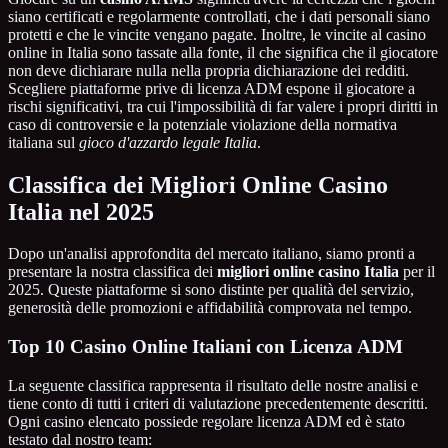
siano certificati e regolarmente controllati, che i dati personali siano
protetti e che le vincite vengano pagate. Inoltre, le vincite al casino
online in Italia sono tassate alla fonte, il che significa che il giocatore
non deve dichiarare nulla nella propria dichiarazione dei redditi.
Scegliere piattaforme prive di licenza ADM espone il giocatore a
rischi significativi, tra cui l'impossibilità di far valere i propri diritti in
caso di controversie e la potenziale violazione della normativa
italiana sul
gioco d'azzardo legale Italia
.
Classifica dei Migliori Online Casino
Italia nel 2025
Dopo un'analisi approfondita del mercato italiano, siamo pronti a
presentare la nostra classifica dei
migliori online casino Italia
per il
2025. Queste piattaforme si sono distinte per qualità del servizio,
generosità delle promozioni e affidabilità comprovata nel tempo.
Top 10 Casino Online Italiani con Licenza ADM
La seguente classifica rappresenta il risultato delle nostre analisi e
tiene conto di tutti i criteri di valutazione precedentemente descritti.
Ogni casino elencato possiede regolare licenza ADM ed è stato
testato dal nostro team: