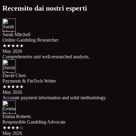
Recensito dai nostri esperti
Sarah Mitchell
Online Gambling Researcher
★★★★★
May 2026
Comprehensive and well-researched analysis.
David Chen
Payments & FinTech Writer
★★★★★
May 2026
Accurate payment information and solid methodology.
Emma Roberts
Responsible Gambling Advocate
★★★★☆
May 2026