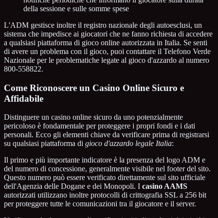
della sessione e sulle somme spese
L'ADM gestisce inoltre il registro nazionale degli autoesclusi, un
sistema che impedisce ai giocatori che ne fanno richiesta di accedere
a qualsiasi piattaforma di gioco online autorizzata in Italia. Se senti
di avere un problema con il gioco, puoi contattare il Telefono Verde
Nazionale per le problematiche legate al gioco d'azzardo al numero
800-558822.
Come Riconoscere un Casino Online Sicuro e
Affidabile
Distinguere un casino online sicuro da uno potenzialmente
pericoloso è fondamentale per proteggere i propri fondi e i dati
personali. Ecco gli elementi chiave da verificare prima di registrarsi
su qualsiasi piattaforma di
gioco d'azzardo legale Italia
:
Il primo e più importante indicatore è la presenza del logo ADM e
del numero di concessione, generalmente visibile nel footer del sito.
Questo numero può essere verificato direttamente sul sito ufficiale
dell'Agenzia delle Dogane e dei Monopoli. I
casino AAMS
autorizzati utilizzano inoltre protocolli di crittografia SSL a 256 bit
per proteggere tutte le comunicazioni tra il giocatore e il server.