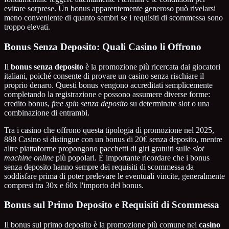
evitare sorprese. Un bonus apparentemente generoso può rivelarsi
meno conveniente di quanto sembri se i requisiti di scommessa sono
troppo elevati.
Bonus Senza Deposito: Quali Casino li Offrono
Il
bonus senza deposito
è la promozione più ricercata dai giocatori
italiani, poiché consente di provare un casino senza rischiare il
proprio denaro. Questi bonus vengono accreditati semplicemente
completando la registrazione e possono assumere diverse forme:
credito bonus,
free spin senza deposito
su determinate slot o una
combinazione di entrambi.
Tra i casino che offrono questa tipologia di promozione nel 2025,
888 Casino si distingue con un bonus di 20€ senza deposito, mentre
altre piattaforme propongono pacchetti di giri gratuiti sulle
slot
machine online
più popolari. È importante ricordare che i bonus
senza deposito hanno sempre dei requisiti di scommessa da
soddisfare prima di poter prelevare le eventuali vincite, generalmente
compresi tra 30x e 60x l'importo del bonus.
Bonus sul Primo Deposito e Requisiti di Scommessa
Il bonus sul primo deposito è la promozione più comune nei
casino