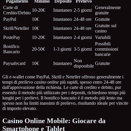
Pagamento
Minimo
Deposito
Prelievo
Carte di
Generalmente
10-20€
Istantaneo
2-5 giorni
Credito/Debito
gratuite
PayPal
10€
Istantaneo
24-48 ore
Gratuite
Gratuite sul
Skrill/Neteller
10€
Istantaneo
24-48 ore
casino
PostePay
10-20€
Istantaneo
2-4 giorni
Variabili
Possibili
Bonifico
20-50€
1-3 giorni
3-5 giorni
commissioni
Bancario
bancarie
Non
Paysafecard
10€
Istantaneo
Gratuite
disponibile
Gli e-wallet come PayPal, Skrill e Neteller offrono generalmente i
tempi di
prelievo casino online
più rapidi, spesso entro 24-48 ore
dall'approvazione della richiesta. Le carte di credito e debito, pur
essendo il metodo più utilizzato per i depositi, richiedono tempi più
lunghi per i prelievi. Il bonifico bancario è il metodo più lento ma
spesso non ha limiti massimi di prelievo, risultando ideale per vincite
di importo elevato.
Casino Online Mobile: Giocare da
Smartphone e Tablet