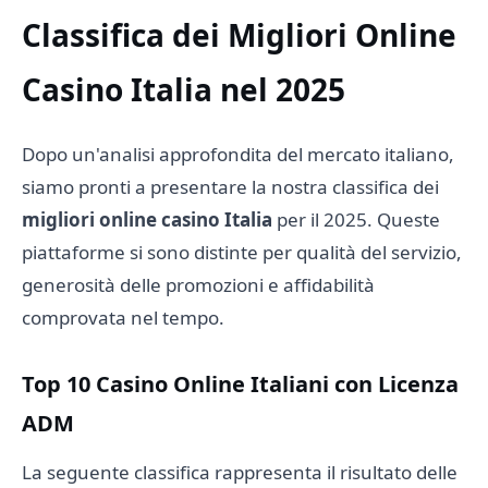
Classifica dei Migliori Online
Casino Italia nel 2025
Dopo un'analisi approfondita del mercato italiano,
siamo pronti a presentare la nostra classifica dei
migliori online casino Italia
per il 2025. Queste
piattaforme si sono distinte per qualità del servizio,
generosità delle promozioni e affidabilità
comprovata nel tempo.
Top 10 Casino Online Italiani con Licenza
ADM
La seguente classifica rappresenta il risultato delle