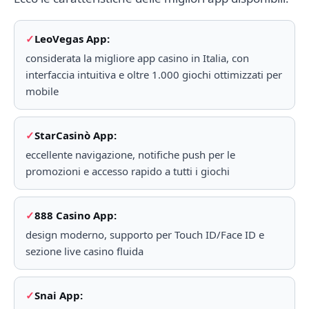
LeoVegas App:
considerata la migliore app casino in Italia, con
interfaccia intuitiva e oltre 1.000 giochi ottimizzati per
mobile
StarCasinò App:
eccellente navigazione, notifiche push per le
promozioni e accesso rapido a tutti i giochi
888 Casino App:
design moderno, supporto per Touch ID/Face ID e
sezione live casino fluida
Snai App: