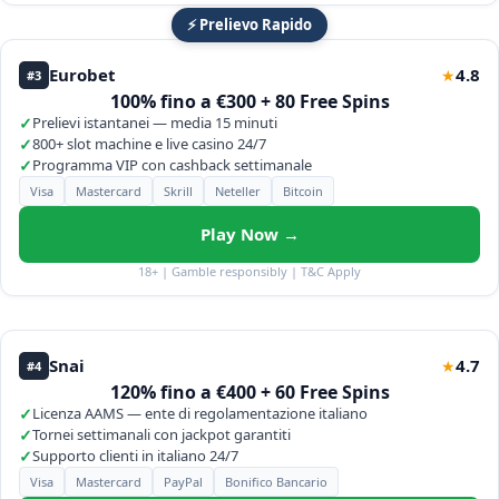
⚡ Prelievo Rapido
Eurobet
4.8
★
#3
100% fino a €300 + 80 Free Spins
✓
Prelievi istantanei — media 15 minuti
✓
800+ slot machine e live casino 24/7
✓
Programma VIP con cashback settimanale
Visa
Mastercard
Skrill
Neteller
Bitcoin
Play Now →
18+ | Gamble responsibly | T&C Apply
Snai
4.7
★
#4
120% fino a €400 + 60 Free Spins
✓
Licenza AAMS — ente di regolamentazione italiano
✓
Tornei settimanali con jackpot garantiti
✓
Supporto clienti in italiano 24/7
Visa
Mastercard
PayPal
Bonifico Bancario