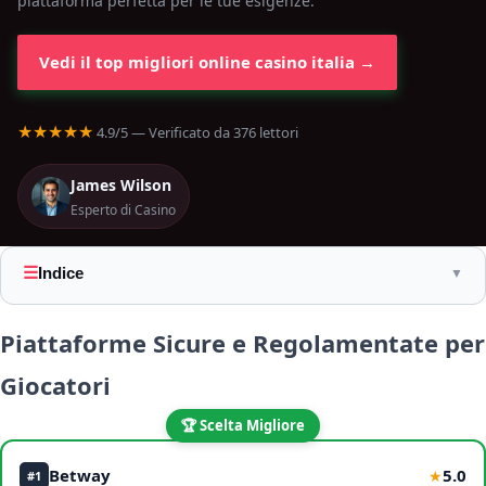
piattaforma perfetta per le tue esigenze.
Vedi il top migliori online casino italia →
★★★★★
4.9/5 — Verificato da 376 lettori
James Wilson
Esperto di Casino
☰
Indice
▼
Piattaforme Sicure e Regolamentate per
Giocatori
🏆 Scelta Migliore
Betway
5.0
★
#1