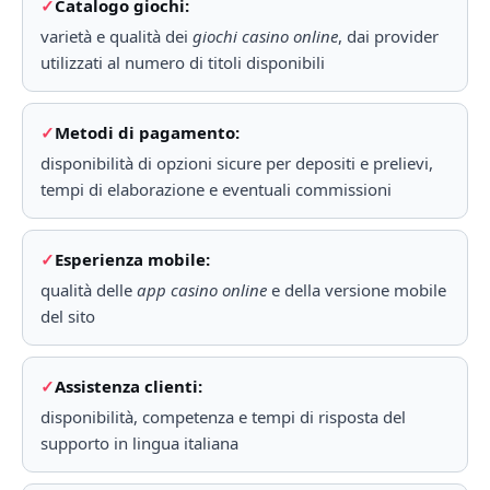
Catalogo giochi:
varietà e qualità dei
giochi casino online
, dai provider
utilizzati al numero di titoli disponibili
Metodi di pagamento:
disponibilità di opzioni sicure per depositi e prelievi,
tempi di elaborazione e eventuali commissioni
Esperienza mobile:
qualità delle
app casino online
e della versione mobile
del sito
Assistenza clienti:
disponibilità, competenza e tempi di risposta del
supporto in lingua italiana