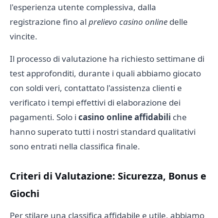
l'esperienza utente complessiva, dalla
registrazione fino al
prelievo casino online
delle
vincite.
Il processo di valutazione ha richiesto settimane di
test approfonditi, durante i quali abbiamo giocato
con soldi veri, contattato l'assistenza clienti e
verificato i tempi effettivi di elaborazione dei
pagamenti. Solo i
casino online affidabili
che
hanno superato tutti i nostri standard qualitativi
sono entrati nella classifica finale.
Criteri di Valutazione: Sicurezza, Bonus e
Giochi
Per stilare una classifica affidabile e utile, abbiamo