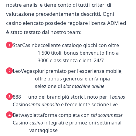
nostre analisi e tiene conto di tutti i criteri di
valutazione precedentemente descritti. Ogni
casino elencato possiede regolare licenza ADM ed
è stato testato dal nostro team:
StarCasinò
eccellente catalogo giochi con oltre
1.500 titoli, bonus benvenuto fino a
300€ e assistenza clienti 24/7
LeoVegas
pluripremiato per l'esperienza mobile,
offre bonus generosi e un'ampia
selezione di
slot machine online
888
uno dei brand più storici, noto per il
bonus
Casino
senza deposito
e l'eccellente sezione live
Betway
piattaforma completa con
siti scommesse
Casino
casino
integrati e promozioni settimanali
vantaggiose