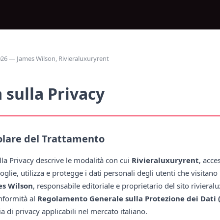
6 — James Wilson, Rivieraluxuryrent
 sulla Privacy
olare del Trattamento
la Privacy descrive le modalità con cui
Rivieraluxuryrent
, acces
coglie, utilizza e protegge i dati personali degli utenti che visitano il
es Wilson
, responsabile editoriale e proprietario del sito rivieral
onformità al
Regolamento Generale sulla Protezione dei Dati
a di privacy applicabili nel mercato italiano.