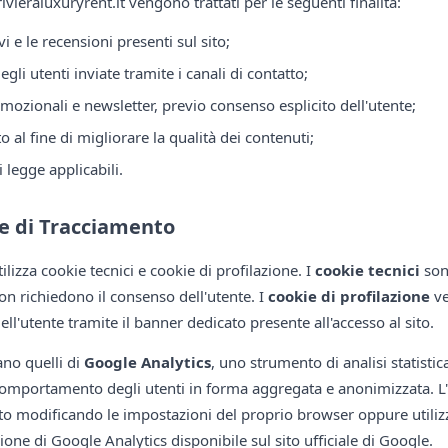
rivieraluxuryrent.it vengono trattati per le seguenti finalità:
i e le recensioni presenti sul sito;
gli utenti inviate tramite i canali di contatto;
ozionali e newsletter, previo consenso esplicito dell'utente;
ito al fine di migliorare la qualità dei contenuti;
 legge applicabili.
e di Tracciamento
utilizza cookie tecnici e cookie di profilazione. I
cookie tecnici
sono
n richiedono il consenso dell'utente. I
cookie di profilazione
ve
ll'utente tramite il banner dedicato presente all'accesso al sito.
rano quelli di
Google Analytics
, uno strumento di analisi statisti
comportamento degli utenti in forma aggregata e anonimizzata. L'u
to modificando le impostazioni del proprio browser oppure utili
ione di Google Analytics disponibile sul sito ufficiale di Google.