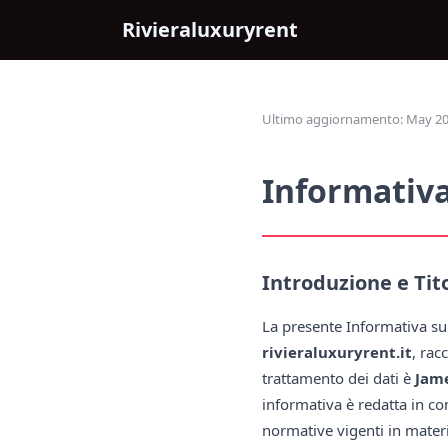
Rivieraluxuryrent
Ultimo aggiornamento: May 202
Informativa
Introduzione e Tit
La presente Informativa sul
rivieraluxuryrent.it
, rac
trattamento dei dati è
Jam
informativa è redatta in c
normative vigenti in materi