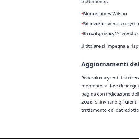
trattamento:
Nome:
James Wilson
Sito web:
rivieraluxuryrent
E-mail:
privacy@rivieralux
Il titolare si impegna a ri
Aggiornamenti del
Rivieraluxuryrent.it si rise
momento, al fine di adegua
pagina con indicazione dell
2026
. Si invitano gli uten
trattamento dei dati adottat