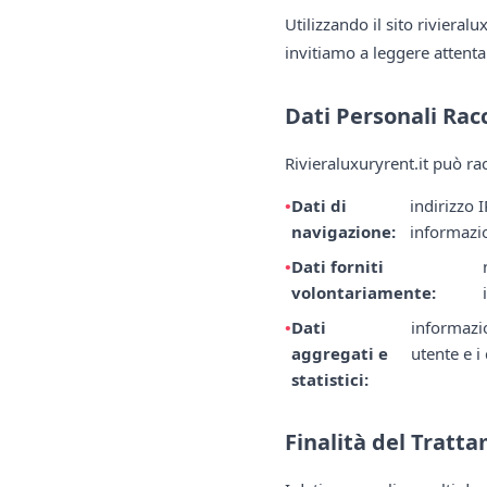
Utilizzando il sito rivieralu
invitiamo a leggere attent
Dati Personali Racc
Rivieraluxuryrent.it può rac
Dati di
indirizzo 
navigazione:
informazi
Dati forniti
volontariamente:
Dati
informazio
aggregati e
utente e i 
statistici:
Finalità del Tratt