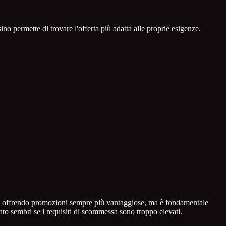
no permette di trovare l'offerta più adatta alle proprie esigenze.
loro offrendo promozioni sempre più vantaggiose, ma è fondamentale
to sembri se i requisiti di scommessa sono troppo elevati.