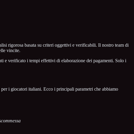
si rigorosa basata su criteri oggettivi e verificabili. Il nostro team di
lle vincite.
ti e verificato i tempi effettivi di elaborazione dei pagamenti. Solo i
i per i giocatori italiani. Ecco i principali parametri che abbiamo
i scommessa