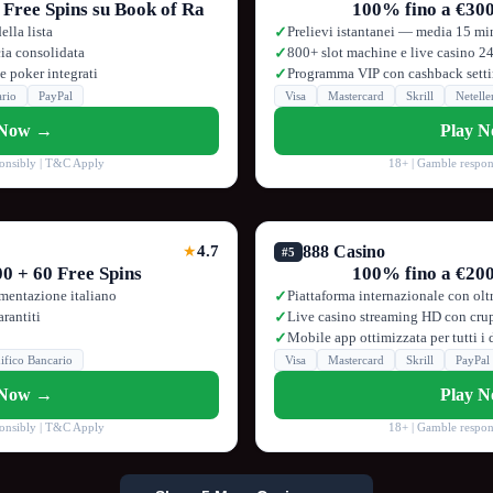
 Free Spins su Book of Ra
100% fino a €300
lla lista
Prelievi istantanei — media 15 mi
✓
ia consolidata
800+ slot machine e live casino 2
✓
e poker integrati
Programma VIP con cashback sett
✓
ario
PayPal
Visa
Mastercard
Skrill
Netelle
 Now →
Play 
onsibly | T&C Apply
18+ | Gamble respon
888 Casino
4.7
★
#5
0 + 60 Free Spins
100% fino a €200
entazione italiano
Piattaforma internazionale con olt
✓
rantiti
Live casino streaming HD con crupi
✓
Mobile app ottimizzata per tutti i 
✓
ifico Bancario
Visa
Mastercard
Skrill
PayPal
 Now →
Play 
onsibly | T&C Apply
18+ | Gamble respon