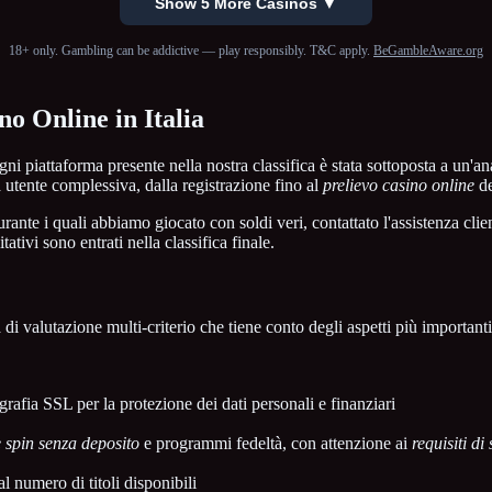
Show 5 More Casinos ▼
18+ only. Gambling can be addictive — play responsibly. T&C apply.
BeGambleAware.org
o Online in Italia
i piattaforma presente nella nostra classifica è stata sottoposta a un'anali
 utente complessiva, dalla registrazione fino al
prelievo casino online
de
urante i quali abbiamo giocato con soldi veri, contattato l'assistenza clien
ativi sono entrati nella classifica finale.
a di valutazione multi-criterio che tiene conto degli aspetti più important
rafia SSL per la protezione dei dati personali e finanziari
e spin senza deposito
e programmi fedeltà, con attenzione ai
requisiti d
 al numero di titoli disponibili