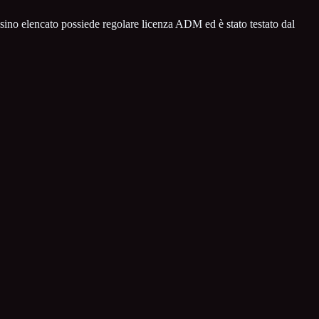
 casino elencato possiede regolare licenza ADM ed è stato testato dal