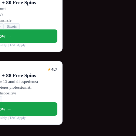
 + 80 Free Spins
nuti
4/7
imanale
r
Bitcoin
Now →
sibly | T&C Apply
4.7
★
 + 88 Free Spins
re 15 anni di esperienza
eres professionisti
dispositivi
Now →
sibly | T&C Apply