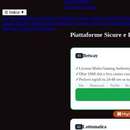
James Wilson
Esperto di Casino
☰
Indice
▼
1
Come Abbiamo Selezionato i Migliori Casino Online in Italia
2
Class
Online Italiani
5
Metodi di Pagamento Accettati nei Casino Online Ital
Migliori Casino Online Italia
Piattaforme Sicure e
Betway
#1
Licenza Malta Gaming Authority
✓
Oltre 1000 slot e live casino con
✓
Prelievi rapidi in 24-48 ore su tu
✓
Visa
Mastercard
PayPal
Skri
🎰 Migl
Lottomatica
#2